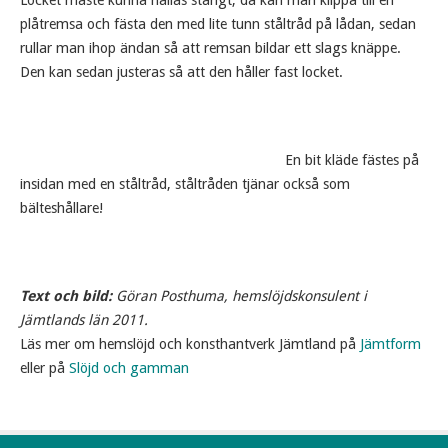
Locket måste kunna hållas stängt, då kan man klippa till en
plåtremsa och fästa den med lite tunn ståltråd på lådan, sedan
rullar man ihop ändan så att remsan bildar ett slags knäppe.
Den kan sedan justeras så att den håller fast locket.
En bit kläde fästes på
insidan med en ståltråd, ståltråden tjänar också som
bälteshållare!
Text och bild:
Göran Posthuma, hemslöjdskonsulent i
Jämtlands län 2011.
Läs mer om hemslöjd och konsthantverk Jämtland på
Jämtform
eller på
Slöjd och gamman