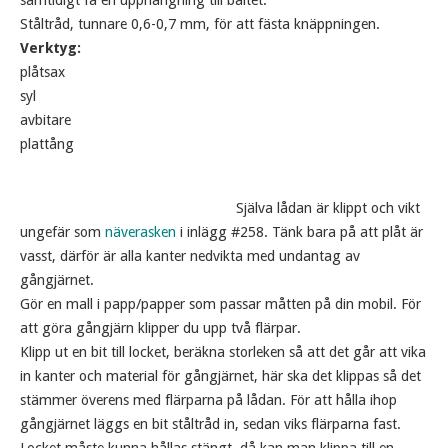
samtidigt få en upphängning till bältet.
Ståltråd, tunnare 0,6-0,7 mm, för att fästa knäppningen.
Verktyg:
plåtsax
syl
avbitare
plattång
Själva lådan är klippt och vikt
ungefär som
näverasken
i inlägg #258. Tänk bara på att plåt är
vasst, därför är alla kanter nedvikta med undantag av
gångjärnet.
Gör en mall i papp/papper som passar måtten på din mobil. För
att göra gångjärn klipper du upp två flärpar.
Klipp ut en bit till locket, beräkna storleken så att det går att vika
in kanter och material för gångjärnet, här ska det klippas så det
stämmer överens med flärparna på lådan. För att hålla ihop
gångjärnet läggs en bit ståltråd in, sedan viks flärparna fast.