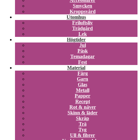
Accessoarer
Smycken
Kroppsvård
Utomhus
Friluftsliv
Trädgård
Lek
Högtider
Jul
Påsk
Temadagar
Fest
Material
Färg
Garn
Glas
Metall
Papper
Recept
Rot & näver
Skinn & läder
Skräp
Trä
Tyg
Ull & fibrer