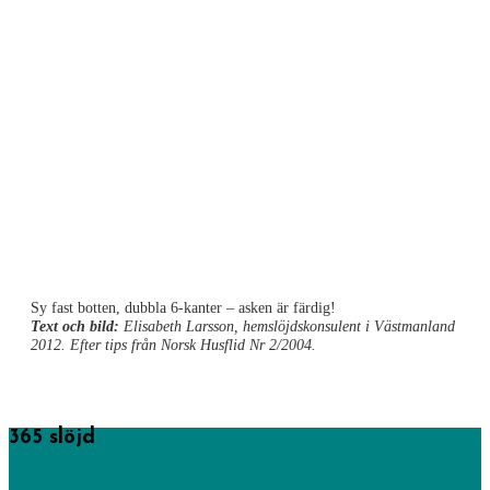
Sy fast botten, dubbla 6-kanter – asken är färdig!
Text och bild
:
Elisabeth Larsson, hemslöjdskonsulent i Västmanland
2012. Efter tips från
Norsk Husflid Nr 2/2004.
365 slöjd
365 saker du kan slöjda startades av föreningen Sveriges