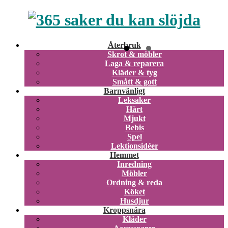
Återbruk
Skrot & möbler
Laga & reparera
Kläder & tyg
Smått & gott
Barnvänligt
Leksaker
Hårt
Mjukt
Bebis
Spel
Lektionsidéer
Hemmet
Inredning
Möbler
Ordning & reda
Köket
Husdjur
Kroppsnära
Kläder