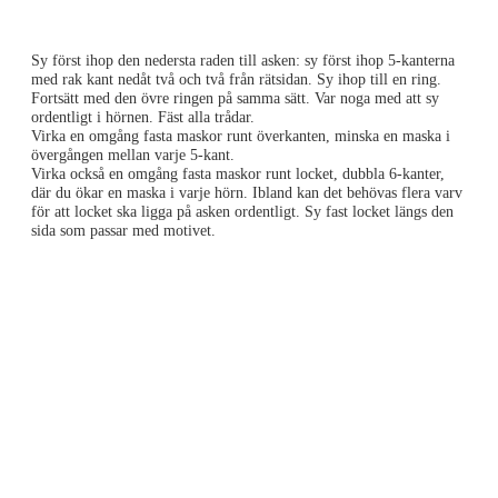
Sy först ihop den nedersta raden till asken: sy först ihop 5-kanterna
med rak kant nedåt två och två från rätsidan. Sy ihop till en ring.
Fortsätt med den övre ringen på samma sätt. Var noga med att sy
ordentligt i hörnen. Fäst alla trådar.
Virka en omgång fasta maskor runt överkanten, minska en maska i
övergången mellan varje 5-kant.
Virka också en omgång fasta maskor runt locket, dubbla 6-kanter,
där du ökar en maska i varje hörn. Ibland kan det behövas flera varv
för att locket ska ligga på asken ordentligt. Sy fast locket längs den
sida som passar med motivet.