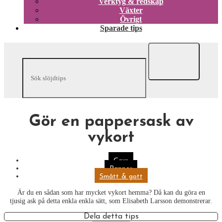
Verktyg & redskap
Växter
Övrigt
Sparade tips
Gör en pappersask av
vykort
Garn
Papper
Smått & gott
Är du en sådan som har mycket vykort hemma? Då kan du göra en
tjusig ask på detta enkla enkla sätt, som Elisabeth Larsson demonstrerar.
Dela detta tips