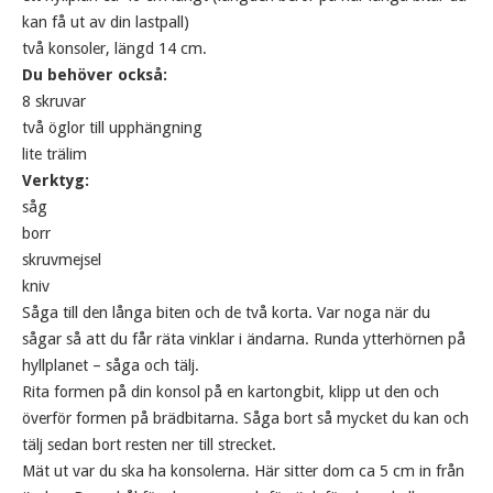
kan få ut av din lastpall)
två konsoler, längd 14 cm.
Du behöver också:
8 skruvar
två öglor till upphängning
lite trälim
Verktyg:
såg
borr
skruvmejsel
kniv
Såga till den långa biten och de två korta. Var noga när du
sågar så att du får räta vinklar i ändarna. Runda ytterhörnen på
hyllplanet – såga och tälj.
Rita formen på din konsol på en kartongbit, klipp ut den och
överför formen på brädbitarna. Såga bort så mycket du kan och
tälj sedan bort resten ner till strecket.
Mät ut var du ska ha konsolerna. Här sitter dom ca 5 cm in från