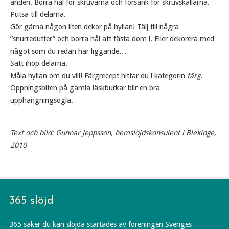
änden. Borra hål för skruvarna och försänk för skruvskallarna.
Putsa till delarna.
Gör gärna någon liten dekor på hyllan! Tälj till några
”snurredutter” och borra hål att fästa dom i. Eller dekorera med
något som du redan har liggande…
Sätt ihop delarna.
Måla hyllan om du vill! Färgrecept hittar du i kategorin
färg.
Öppningsbiten på gamla läskburkar blir en bra
upphängningsögla.
Text och bild: Gunnar Jeppsson, hemslöjdskonsulent i Blekinge,
2010
365 slöjd
365 saker du kan slöjda startades av föreningen Sveriges