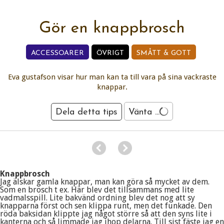
Gör en knappbrosch
ACCESSOARER
ÖVRIGT
SMÅTT & GOTT
Eva gustafson visar hur man kan ta till vara på sina vackraste
knappar.
Dela detta tips
Vänta ...
Knappbrosch
Jag älskar gamla knappar, man kan göra så mycket av dem.
Som en brosch t ex. Här blev det tillsammans med lite
vadmalsspill. Lite bakvänd ordning blev det nog att sy
knapparna först och sen klippa runt, men det funkade. Den
röda baksidan klippte jag något större så att den syns lite i
kanterna och så limmade jag ihop delarna. Till sist fäste jag en