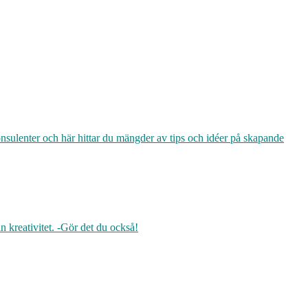
sulenter och här hittar du mängder av tips och idéer på skapande
 kreativitet. -Gör det du också!