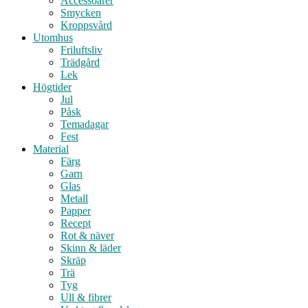
Accessoarer
Smycken
Kroppsvård
Utomhus
Friluftsliv
Trädgård
Lek
Högtider
Jul
Påsk
Temadagar
Fest
Material
Färg
Garn
Glas
Metall
Papper
Recept
Rot & näver
Skinn & läder
Skräp
Trä
Tyg
Ull & fibrer