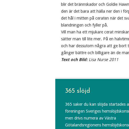
blir det brännskador och Goldie Hawn-
den är det bara att hälla ner den i fö
det hål i mitten på ceraten när det 
blandningen och fyller på.
Vill man ha ett mjukare cerat minska
sätter man till lite mer. På en halvt
och har dessutom några att ge bort til
gånger bättre och billigare än de man
Text och Bild:
Lisa Nurse 2011
365 slöjd
365 saker du kan slöjda startades 
föreningen Sveriges hemslöjdskons
men drivs numera av Västra
Götalandsregionens hemslöjdskons