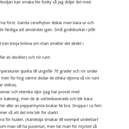
 Olivoljan kan smaka lite funky så jag döljer det med
na först. Gamla cerathylsor diskar man bara ur och
 de färdiga att användas igen. Små godisburkar i plåt
t kan börja brinna om man smälter det direkt i
fär en deciliter) och rör runt
peraturen sjunka till ungefär 70 grader och rör under
 men för hög värme dödar de etiska oljorna så rör runt
r stelna).
senser och eteriska oljor (jag har provat med
ör bakning, men de är vattenbaserade och blir bara
ukter eller av pepparmynta brukar bli bra. Droppa i ca fem
r så att det inte blir för starkt.
r bra för huden. (Kanelolja smakar till exempel underbart
na om man vill ha pussmun, men tar man för mycket så