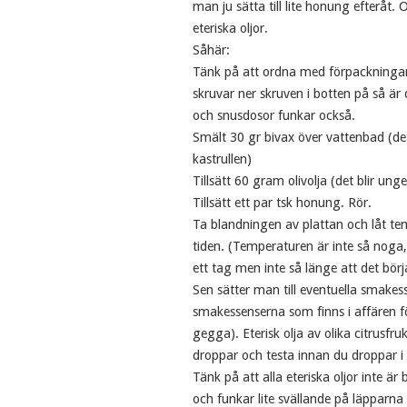
man ju sätta till lite honung efteråt.
eteriska oljor.
Såhär:
Tänk på att ordna med förpackningar
skruvar ner skruven i botten på så är
och snusdosor funkar också.
Smält 30 gr bivax över vattenbad (de
kastrullen)
Tillsätt 60 gram olivolja (det blir unge
Tillsätt ett par tsk honung. Rör.
Ta blandningen av plattan och låt tem
tiden. (Temperaturen är inte så noga,
ett tag men inte så länge att det börja
Sen sätter man till eventuella smakes
smakessenserna som finns i affären f
gegga). Eterisk olja av olika citrusfr
droppar och testa innan du droppar i me
Tänk på att alla eteriska oljor inte ä
och funkar lite svällande på läppar