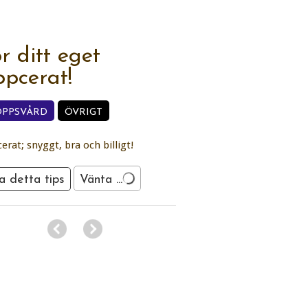
r ditt eget
ppcerat!
OPPSVÅRD
ÖVRIGT
cerat; snyggt, bra och billigt!
a detta tips
Vänta ...