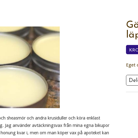
Gö
lä
KR
Eget 
Del
 och sheasmör och andra krusiduller och köra enklast
ung. Jag använder avtäckningsvax från mina egna bikupor
ed honung kvar i, men om man köper vax på apoteket kan