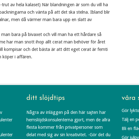
trut av hela kalaset) När blandningen är som du vill ha
rpackningarna och vänta på att det ska stelna. Ibland blir
svalnar, men då värmer man bara upp en slatt av
r man bara på bivaxet och vill man ha ett hårdare så
imme har man snott ihop allt cerat man behöver för året
l kompisar och det bästa är att ditt eget cerat är femti
 köper i affären.
ditt slöjdtips
våra 
Gör lykto
av
Några av inläggen på den här sajten har
Tälj en 
ulenter
hemslöjdskonsulenterna gjort, men de allra
flesta kommer från privatpersoner som
Bli en fl
ulenter
delat med sig av sin kreativitet. -Gör det du
Gör julp