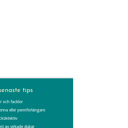
senaste tips
r och facklor
penna eller pennförlängare
äckdetektiv
ynt av virkade dukar