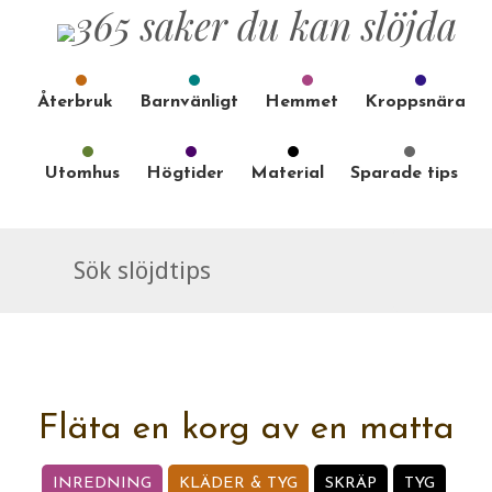
Återbruk
Barnvänligt
Hemmet
Kroppsnära
Utomhus
Högtider
Material
Sparade tips
Fläta en korg av en matta
INREDNING
KLÄDER & TYG
SKRÄP
TYG