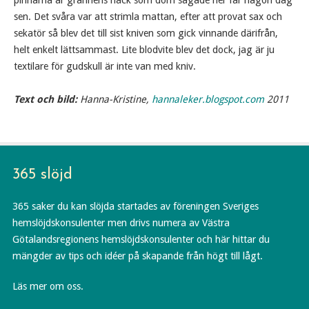
pinnarna är grannens häck som dom sågade ner får någon dag
sen. Det svåra var att strimla mattan, efter att provat sax och
sekatör så blev det till sist kniven som gick vinnande därifrån,
helt enkelt lättsammast. Lite blodvite blev det dock, jag är ju
textilare för gudskull är inte van med kniv.
Text och bild:
Hanna-Kristine,
hannaleker.blogspot.com
2011
365 slöjd
365 saker du kan slöjda startades av föreningen Sveriges
hemslöjdskonsulenter men drivs numera av Västra
Götalandsregionens hemslöjdskonsulenter och här hittar du
mängder av tips och idéer på skapande från högt till lågt.
Läs mer om oss.