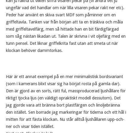
kan ju räkna ut vilken siffra visaren pekar på (vi andra vet ju
ungefär vad det handlar om när lilla visaren pekar rakt ner etc).
Peder har använt en skiva svart MDF som påminner om en
griffeltavla. Tanken var från början att ta en träskiva och måla
med griffeltavelfärg, men så hittade han en bit färdigfärgad
som såg nästan likadan ut. Talen är skrivna i vit oljefärg med en
tunn pensel. Det liknar griffelkrita fast utan att smeta ut när
klockan behöver dammtorkas.
Här är ett annat exempel på en mer minimalistisk bordsvariant
(som i kamerans blixt visar sig ha börjat rosta på gamla dar).
Den är gjord av en sorts, rätt ful, massproducerad ljushållare för
riktigt tjocka ljus (en väldigt opraktiskt modell dessutom). Det
jag gjorde vara att bränna bort plastfärgen och linoljebränna
den istället. Sen borrade jag markeringar för tiderna och ett hål i
mitten för att fästa klockan. Nu står alltså ljushållaren upp-och-
ner och visar tiden istället.