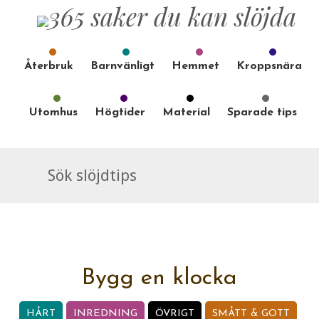
Återbruk
Barnvänligt
Hemmet
Kroppsnära
Utomhus
Högtider
Material
Sparade tips
Bygg en klocka
HÅRT
INREDNING
ÖVRIGT
SMÅTT & GOTT