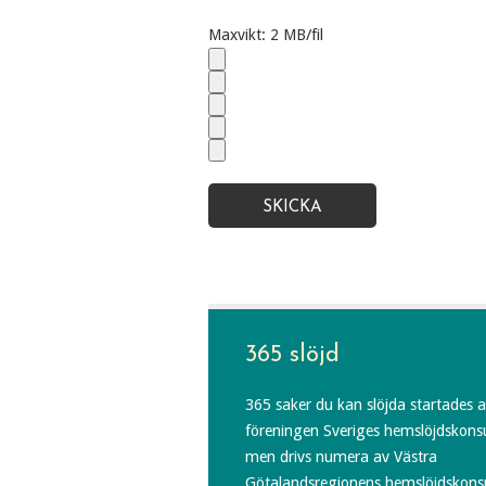
Maxvikt: 2 MB/fil
365 slöjd
365 saker du kan slöjda startades 
föreningen Sveriges hemslöjdskons
men drivs numera av Västra
Götalandsregionens hemslöjdskons