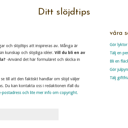
Ditt slöjdtips
våra s
Gör lyktor
ar och slöjdtips att inspireras av. Många är
in kunskap och slöjdiga idéer.
Vill du bli en av
Tälj en pe
da?
-Använd det här formuläret och skicka in
Bli en flä
Gör julpyn
Tälj giftf
se till att den faktiskt handlar om slöjd väljer
s. Du kan kontakta oss i redaktionen ifall du
e-postadress och lite mer info om copyright.