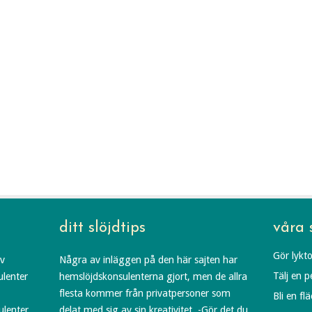
ditt slöjdtips
våra 
Gör lykto
av
Några av inläggen på den här sajten har
Tälj en 
ulenter
hemslöjdskonsulenterna gjort, men de allra
flesta kommer från privatpersoner som
Bli en fl
ulenter
delat med sig av sin kreativitet. -Gör det du