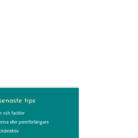
senaste tips
r och facklor
penna eller pennförlängare
äckdetektiv