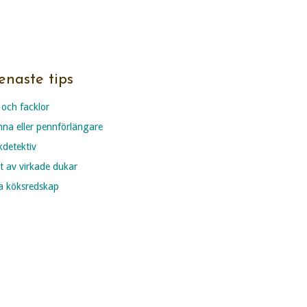
enaste tips
 och facklor
nna eller pennförlängare
ckdetektiv
t av virkade dukar
ria köksredskap